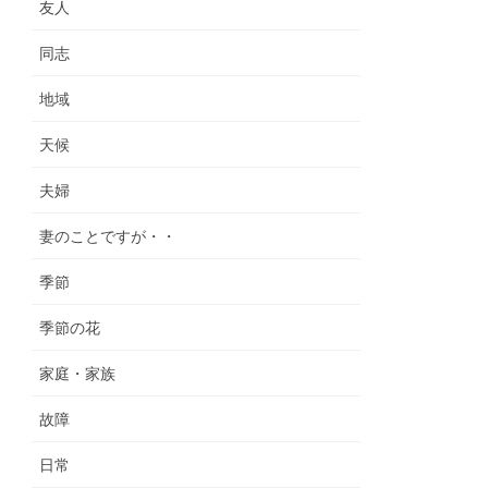
友人
同志
地域
天候
夫婦
妻のことですが・・
季節
季節の花
家庭・家族
故障
日常