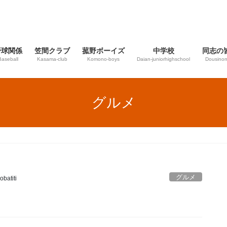
野球関係
笠間クラブ
菰野ボーイズ
中学校
同志の
Baseball
Kasama-club
Komono-boys
Daian‐juniorhighschool
Dousinom
グルメ
グルメ
obatiti