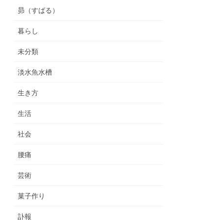
昴（すばる）
暮らし
未分類
淡水魚水槽
生き方
生活
社会
腰痛
芸術
菓子作り
訃報