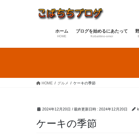
コ
ナ
ン
ビ
テ
ゲ
ン
ー
ホーム
ブログを始めるにあたって
ツ
シ
HOME
Kobatitino-omoi
へ
ョ
ス
ン
キ
に
ッ
移
プ
動
HOME
グルメ
ケーキの季節
2024年12月20日
/ 最終更新日時 :
2024年12月20日
k
ケーキの季節