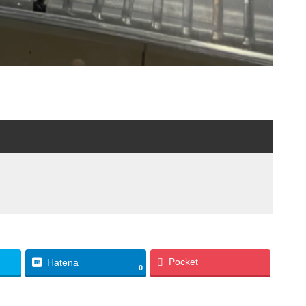
Pocket
Hatena
0