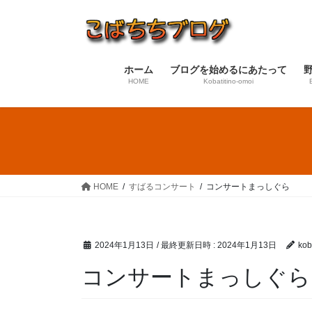
コ
ナ
ン
ビ
テ
ゲ
ン
ー
ホーム
ブログを始めるにあたって
ツ
シ
HOME
Kobatitino-omoi
へ
ョ
ス
ン
キ
に
ッ
移
プ
動
HOME
すばるコンサート
コンサートまっしぐら
2024年1月13日
/ 最終更新日時 :
2024年1月13日
koba
コンサートまっしぐら