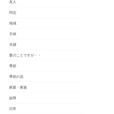
友人
同志
地域
天候
夫婦
妻のことですが・・
季節
季節の花
家庭・家族
故障
日常