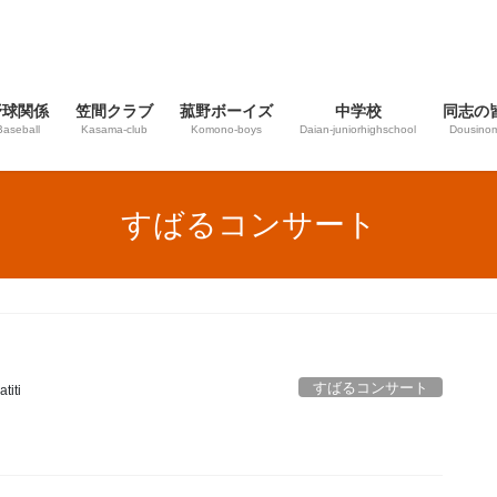
野球関係
笠間クラブ
菰野ボーイズ
中学校
同志の
Baseball
Kasama-club
Komono-boys
Daian‐juniorhighschool
Dousinom
すばるコンサート
すばるコンサート
titi