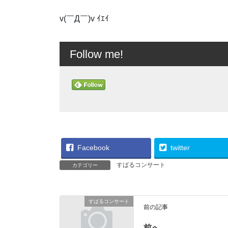
v(￣Д￣)v ｲｴｲ
Follow me!
Facebook
twitter
すばるコンサート
カテゴリー
すばるコンサート
前の記事
前へ