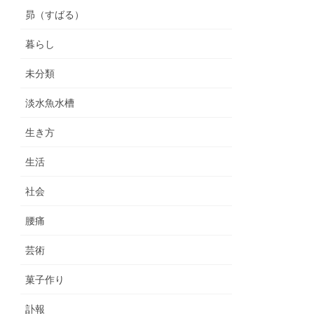
昴（すばる）
暮らし
未分類
淡水魚水槽
生き方
生活
社会
腰痛
芸術
菓子作り
訃報