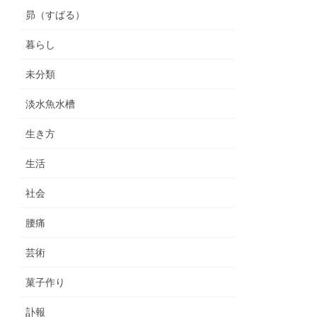
昴（すばる）
暮らし
未分類
淡水魚水槽
生き方
生活
社会
腰痛
芸術
菓子作り
訃報