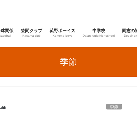
野球関係
笠間クラブ
菰野ボーイズ
中学校
同志の
Baseball
Kasama-club
Komono-boys
Daian‐juniorhighschool
Dousinom
季節
季節
titi