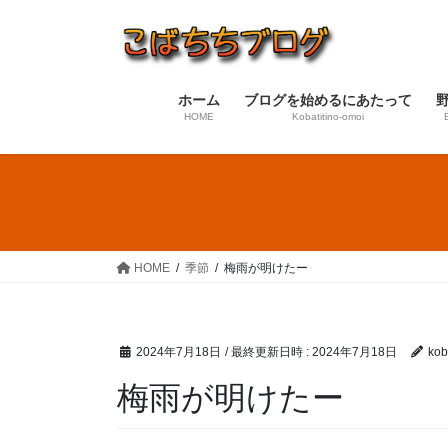
コ
ナ
ン
ビ
テ
ゲ
ン
ー
ホーム
ブログを始めるにあたって
ツ
シ
HOME
Kobatitino-omoi
へ
ョ
ス
ン
キ
に
ッ
移
プ
動
HOME
季節
梅雨が明けたー
2024年7月18日
/ 最終更新日時 :
2024年7月18日
koba
梅雨が明けたー