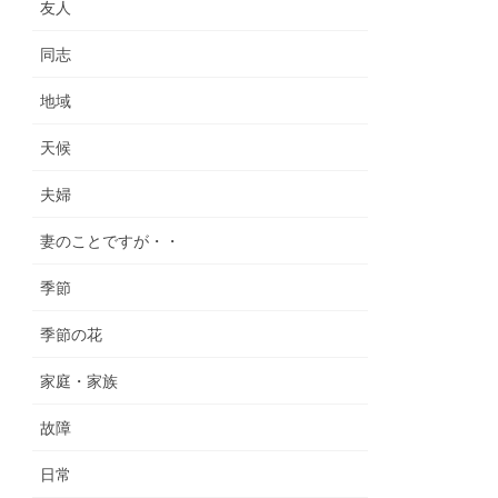
友人
同志
地域
天候
夫婦
妻のことですが・・
季節
季節の花
家庭・家族
故障
日常