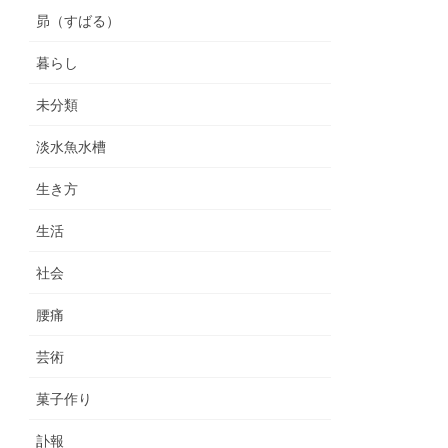
昴（すばる）
暮らし
未分類
淡水魚水槽
生き方
生活
社会
腰痛
芸術
菓子作り
訃報