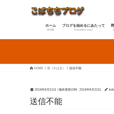
コ
ナ
ン
ビ
テ
ゲ
ン
ー
ホーム
ブログを始めるにあたって
ツ
シ
HOME
Kobatitino-omoi
へ
ョ
ス
ン
キ
に
ッ
移
プ
動
HOME
昴（すばる）
送信不能
2018年8月21日
/ 最終更新日時 :
2018年8月22日
koba
送信不能