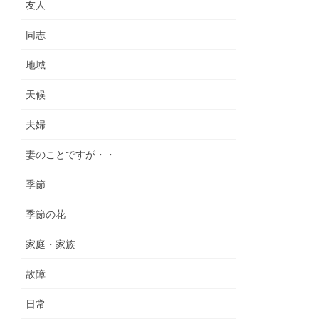
友人
同志
地域
天候
夫婦
妻のことですが・・
季節
季節の花
家庭・家族
故障
日常