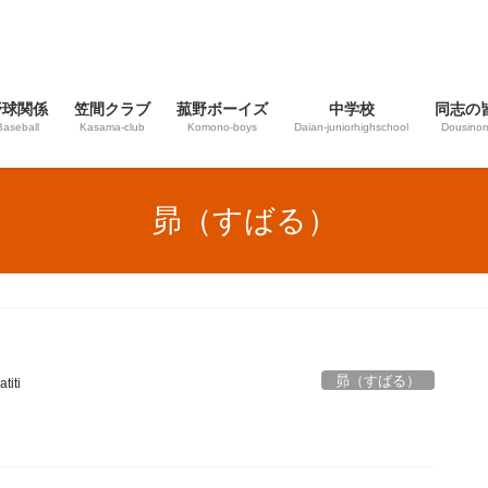
野球関係
笠間クラブ
菰野ボーイズ
中学校
同志の
Baseball
Kasama-club
Komono-boys
Daian‐juniorhighschool
Dousinom
昴（すばる）
昴（すばる）
titi