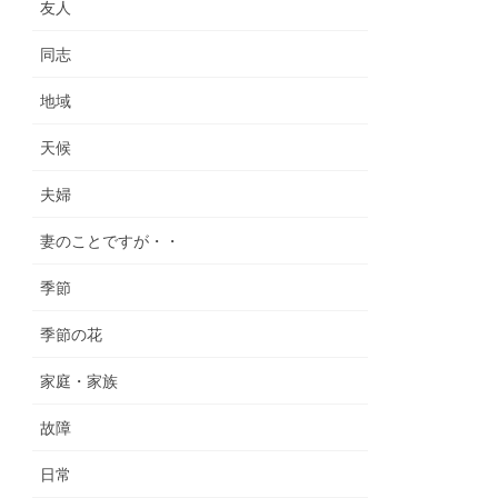
友人
同志
地域
天候
夫婦
妻のことですが・・
季節
季節の花
家庭・家族
故障
日常