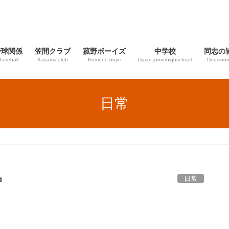
野球関係
笠間クラブ
菰野ボーイズ
中学校
同志の
Baseball
Kasama-club
Komono-boys
Daian‐juniorhighschool
Dousinom
日常
日常
i