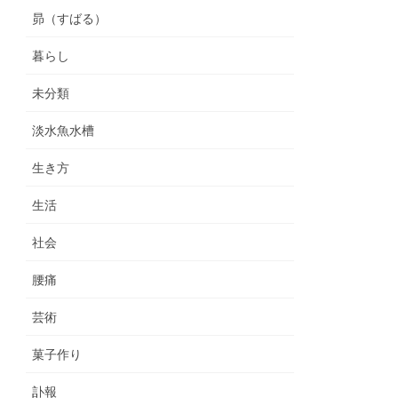
昴（すばる）
暮らし
未分類
淡水魚水槽
生き方
生活
社会
腰痛
芸術
菓子作り
訃報