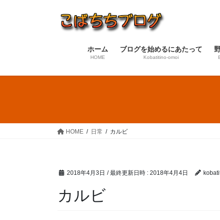
コ
ナ
ン
ビ
テ
ゲ
ン
ー
ホーム
ブログを始めるにあたって
ツ
シ
HOME
Kobatitino-omoi
へ
ョ
ス
ン
キ
に
ッ
移
プ
動
HOME
日常
カルビ
2018年4月3日
/ 最終更新日時 :
2018年4月4日
kobatit
カルビ