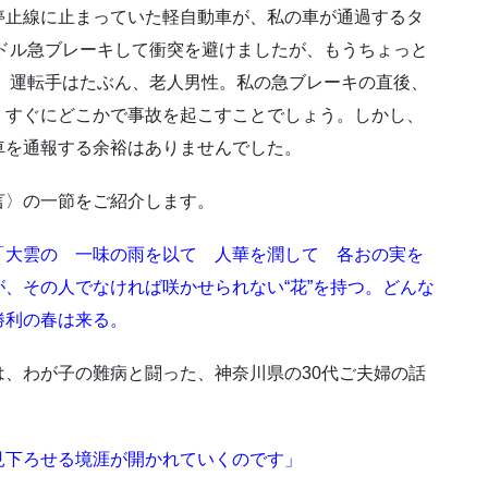
停止線に止まっていた軽自動車が、私の車が通過するタ
ドル急ブレーキして衝突を避けましたが、もうちょっと
 運転手はたぶん、老人男性。私の急ブレーキの直後、
、すぐにどこかで事故を起こすことでしょう。しかし、
車を通報する余裕はありませんでした。
言〉の一節をご紹介します。
「大雲の 一味の雨を以て 人華を潤して 各おの実を
、その人でなければ咲かせられない“花”を持つ。どんな
勝利の春は来る。
、わが子の難病と闘った、神奈川県の30代ご夫婦の話
見下ろせる境涯が開かれていくのです」