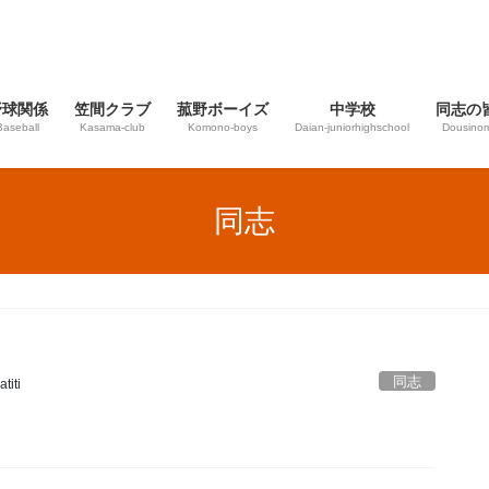
野球関係
笠間クラブ
菰野ボーイズ
中学校
同志の
Baseball
Kasama-club
Komono-boys
Daian‐juniorhighschool
Dousinom
同志
同志
titi