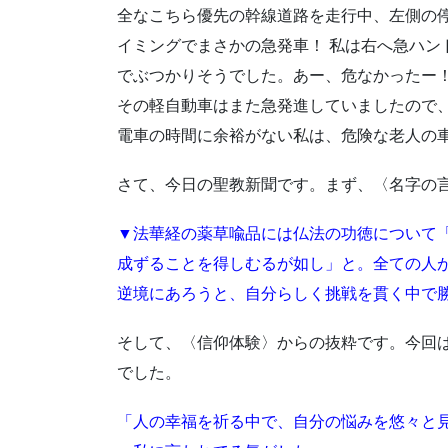
全なこちら優先の幹線道路を走行中、左側の
イミングでまさかの急発車！ 私は右へ急ハン
でぶつかりそうでした。あー、危なかったー！
その軽自動車はまた急発進していましたので
電車の時間に余裕がない私は、危険な老人の
さて、今日の聖教新聞です。まず、〈名字の
▼法華経の薬草喩品には仏法の功徳について
成ずることを得しむるが如し」と。全ての人が
逆境にあろうと、自分らしく挑戦を貫く中で
そして、〈信仰体験〉からの抜粋です。今回は
でした。
「人の幸福を祈る中で、自分の悩みを悠々と