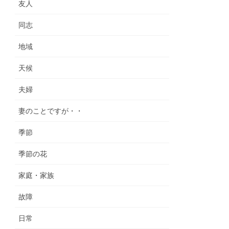
友人
同志
地域
天候
夫婦
妻のことですが・・
季節
季節の花
家庭・家族
故障
日常