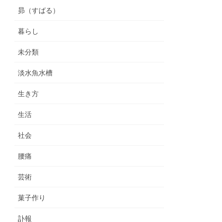
昴（すばる）
暮らし
未分類
淡水魚水槽
生き方
生活
社会
腰痛
芸術
菓子作り
訃報