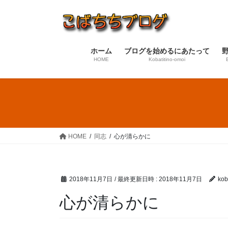
コ
ナ
ン
ビ
テ
ゲ
ン
ー
ホーム
ブログを始めるにあたって
ツ
シ
HOME
Kobatitino-omoi
へ
ョ
ス
ン
キ
に
ッ
移
プ
動
HOME
同志
心が清らかに
2018年11月7日
/ 最終更新日時 :
2018年11月7日
koba
心が清らかに