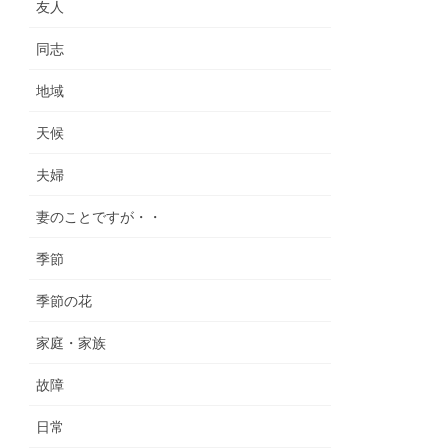
友人
同志
地域
天候
夫婦
妻のことですが・・
季節
季節の花
家庭・家族
故障
日常