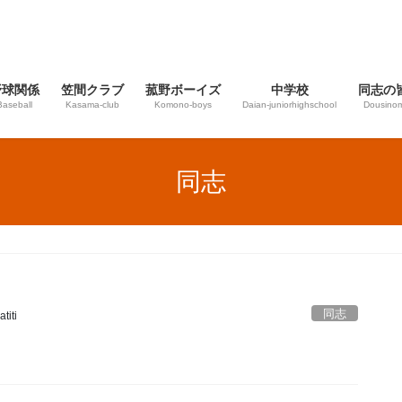
野球関係
笠間クラブ
菰野ボーイズ
中学校
同志の
Baseball
Kasama-club
Komono-boys
Daian‐juniorhighschool
Dousinom
同志
同志
titi