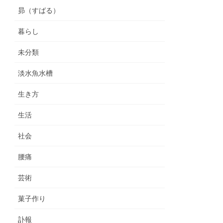
昴（すばる）
暮らし
未分類
淡水魚水槽
生き方
生活
社会
腰痛
芸術
菓子作り
訃報