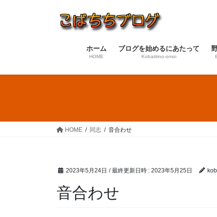
コ
ナ
ン
ビ
テ
ゲ
ン
ー
ホーム
ブログを始めるにあたって
ツ
シ
HOME
Kobatitino-omoi
へ
ョ
ス
ン
キ
に
ッ
移
プ
動
HOME
同志
音合わせ
2023年5月24日
/ 最終更新日時 :
2023年5月25日
koba
音合わせ