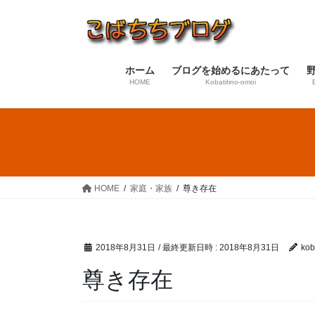
コ
ナ
ン
ビ
テ
ゲ
ン
ー
ホーム
ブログを始めるにあたって
ツ
シ
HOME
Kobatitino-omoi
へ
ョ
ス
ン
キ
に
ッ
移
プ
動
HOME
家庭・家族
尊き存在
2018年8月31日
/ 最終更新日時 :
2018年8月31日
koba
尊き存在