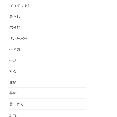
昴（すばる）
暮らし
未分類
淡水魚水槽
生き方
生活
社会
腰痛
芸術
菓子作り
訃報