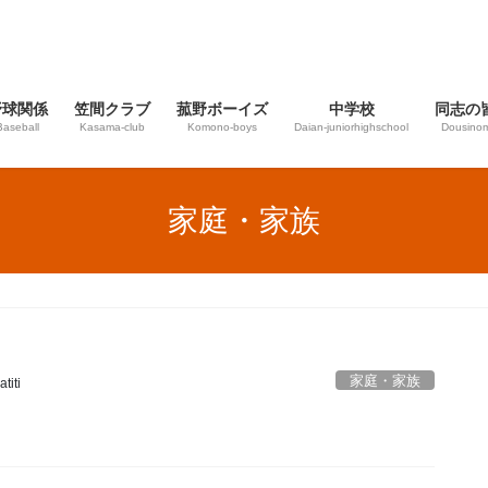
野球関係
笠間クラブ
菰野ボーイズ
中学校
同志の
Baseball
Kasama-club
Komono-boys
Daian‐juniorhighschool
Dousinom
家庭・家族
家庭・家族
titi