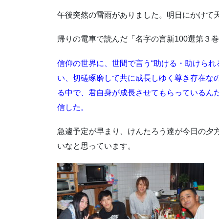
午後突然の雷雨がありました。明日にかけて
帰りの電車で読んだ「名字の言新100選第３
信仰の世界に、世間で言う“助ける・助けられ
い、切磋琢磨して共に成長しゆく尊き存在な
る中で、君自身が成長させてもらっているん
信した。
急遽予定が早まり、けんたろう達が今日の夕
いなと思っています。