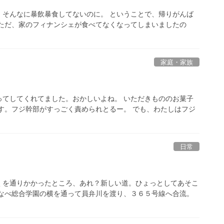
。そんなに暴飲暴食してないのに。 ということで、帰りがんば
 ただ、家のフィナンシェが食べてなくなってしまいましたの
家庭・家族
ってしてくれてました。おかしいよね。 いただきもののお菓子
す。フジ幹部がすっごく責められとるー。 でも、わたしはフジ
日常
くを通りかかったところ、あれ？新しい道。ひょっとしてあそこ
いなべ総合学園の横を通って員弁川を渡り、３６５号線へ合流。