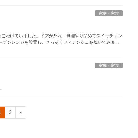
家庭・家族
っこわけていました。ドアが外れ、無理やり閉めてスイッチオン
オーブンレンジを設置し、さっそくフィナンシェを焼いてみまし
家庭・家族
。
固
固
1
2
»
定
定
ペ
ペ
ー
ー