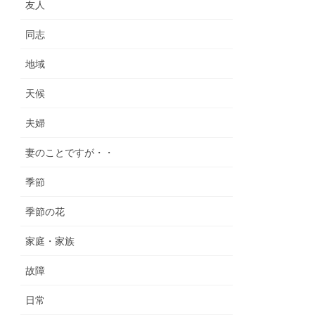
友人
同志
地域
天候
夫婦
妻のことですが・・
季節
季節の花
家庭・家族
故障
日常