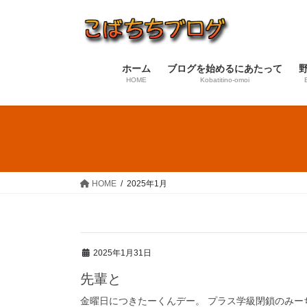
コ
ナ
ン
ビ
テ
ゲ
ン
ー
ホーム
ブログを始めるにあたって
ツ
シ
HOME
Kobatitino-omoi
へ
ョ
ス
ン
キ
に
ッ
移
プ
動
HOME
2025年1月
2025年1月31日
先輩と
金曜日につきたーくんデー。 プラス学級閉鎖のみー