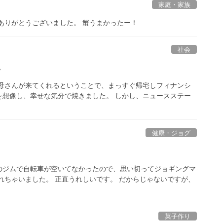
家庭・家族
ありがとうございました。 蟹うまかったー！
社会
・
お母さんが来てくれるということで、まっすぐ帰宅しフィナンシ
を想像し、幸せな気分で焼きました。 しかし、ニュースステー
健康・ジョグ
のジムで自転車が空いてなかったので、思い切ってジョギングマ
れちゃいました。 正直うれしいです。 だからじゃないですが、
菓子作り