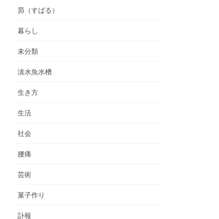
昴（すばる）
暮らし
未分類
淡水魚水槽
生き方
生活
社会
腰痛
芸術
菓子作り
訃報