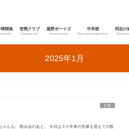
野球関係
笠間クラブ
菰野ボーイズ
中学校
同志の
Baseball
Kasama-club
Komono-boys
Daian‐juniorhighschool
Dousinom
2025年1月
日常
ちゃんも。 飲み会のあと。 今日は３０年来の先輩を迎えての飲