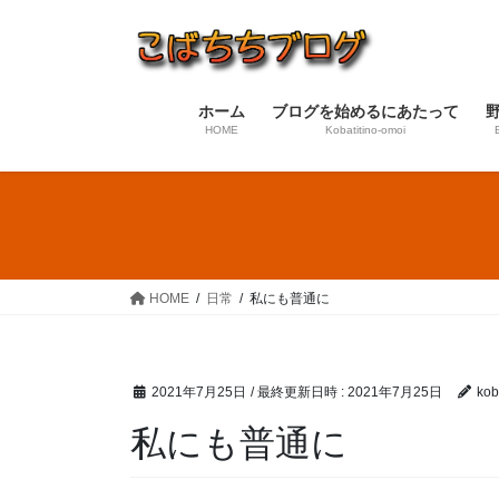
コ
ナ
ン
ビ
テ
ゲ
ン
ー
ホーム
ブログを始めるにあたって
ツ
シ
HOME
Kobatitino-omoi
へ
ョ
ス
ン
キ
に
ッ
移
プ
動
HOME
日常
私にも普通に
2021年7月25日
/ 最終更新日時 :
2021年7月25日
koba
私にも普通に