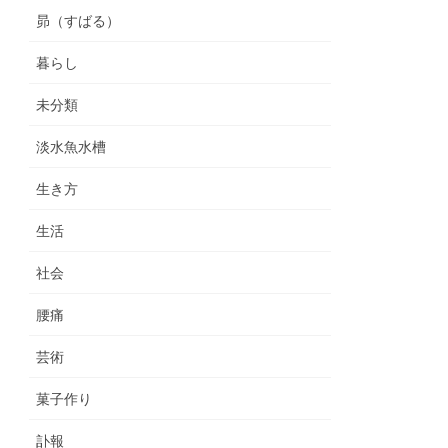
昴（すばる）
暮らし
未分類
淡水魚水槽
生き方
生活
社会
腰痛
芸術
菓子作り
訃報