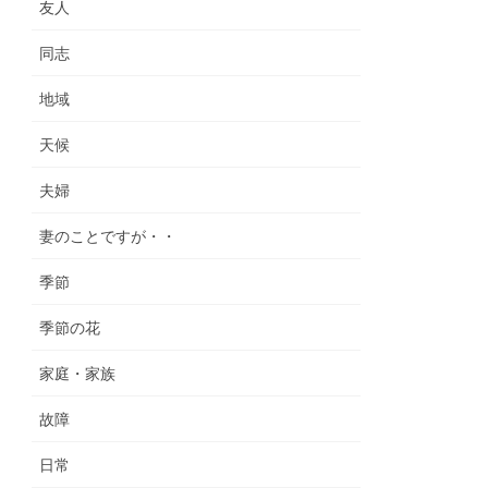
友人
同志
地域
天候
夫婦
妻のことですが・・
季節
季節の花
家庭・家族
故障
日常