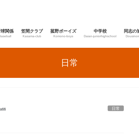
野球関係
笠間クラブ
菰野ボーイズ
中学校
同志の
Baseball
Kasama-club
Komono-boys
Daian‐juniorhighschool
Dousinom
日常
日常
titi