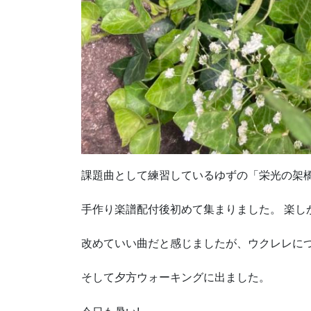
課題曲として練習しているゆずの「栄光の架
手作り楽譜配付後初めて集まりました。 楽し
改めていい曲だと感じましたが、ウクレレにつ
そして
夕方
ウォーキング
に
出ました。