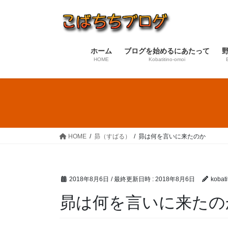
コ
ナ
ン
ビ
テ
ゲ
ン
ー
ホーム
ブログを始めるにあたって
ツ
シ
HOME
Kobatitino-omoi
へ
ョ
ス
ン
キ
に
ッ
移
プ
動
HOME
昴（すばる）
昴は何を言いに来たのか
2018年8月6日
/ 最終更新日時 :
2018年8月6日
kobatit
昴は何を言いに来たの