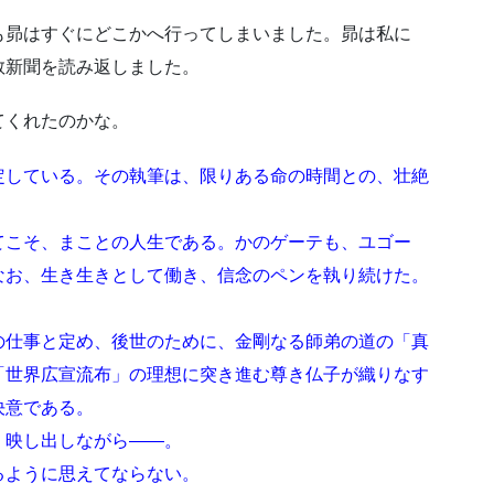
も昴はすぐにどこかへ行ってしまいました。昴は私に
教新聞を読み返しました。
てくれたのかな。
定している。その執筆は、限りある命の時間との、壮絶
こそ、まことの人生である。かのゲーテも、ユゴー
なお、生き生きとして働き、信念のペンを執り続けた。
仕事と定め、後世のために、金剛なる師弟の道の「真
「世界広宣流布」の理想に突き進む尊き仏子が織りなす
決意である。
映し出しながら――。
ように思えてならない。