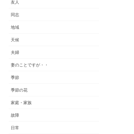
友人
同志
地域
天候
夫婦
妻のことですが・・
季節
季節の花
家庭・家族
故障
日常