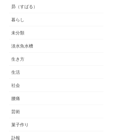
昴（すばる）
暮らし
未分類
淡水魚水槽
生き方
生活
社会
腰痛
芸術
菓子作り
訃報