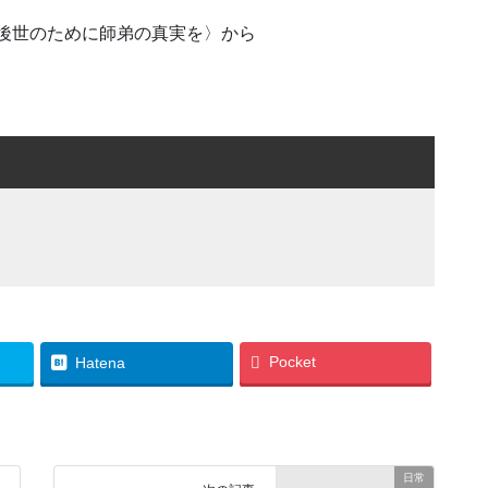
 後世のために師弟の真実を〉から
Pocket
Hatena
日常