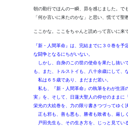
朝の勤行でほんの一瞬、昴を感じました。で
「何か言いに来たのかな」と思い、慌てて聖
ここかな。ここをちゃんと読めって言いに来
『新・人間革命』は、完結までに３０巻を予
な闘争となるにちがいない。
しかし、自身のこの世の使命を果たし抜いて
も、また、トルストイも、八十余歳にして、
私は６５歳であり、まだまだ若い。
私も、『新・人間革命』の執筆をわが生涯の
実」を、そして、日蓮大聖人の仰せのままに
栄光の大絵巻を、力の限り書きつづってゆく
正も邪も、善も悪も、勝者も敗者も、厳しく
戸田先生も、その生き方を、じっと見ている