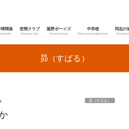
野球関係
笠間クラブ
菰野ボーイズ
中学校
同志の
Baseball
Kasama-club
Komono-boys
Daian‐juniorhighschool
Dousinom
昴（すばる）
昴（すばる）
i
か