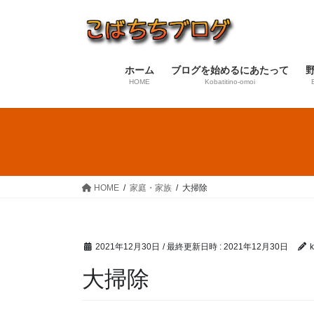
コ
ナ
ン
ビ
テ
ゲ
ン
ー
ホーム
ブログを始めるにあたって
ツ
シ
HOME
Kobatitino-omoi
へ
ョ
ス
ン
キ
に
ッ
移
プ
動
HOME
家庭・家族
大掃除
2021年12月30日
/ 最終更新日時 :
2021年12月30日
k
大掃除