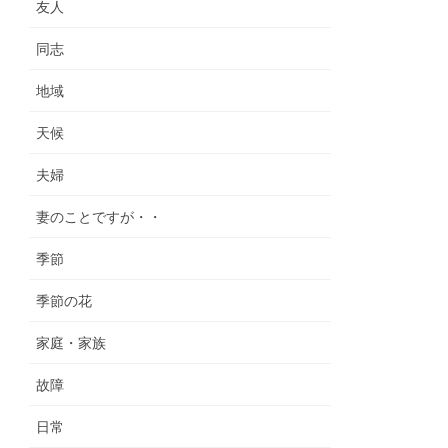
友人
同志
地域
天候
夫婦
妻のことですが・・
季節
季節の花
家庭・家族
故障
日常