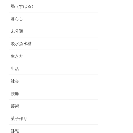
昴（すばる）
暮らし
未分類
淡水魚水槽
生き方
生活
社会
腰痛
芸術
菓子作り
訃報