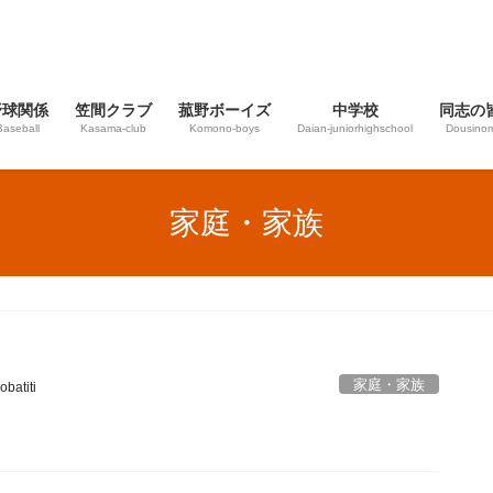
野球関係
笠間クラブ
菰野ボーイズ
中学校
同志の
Baseball
Kasama-club
Komono-boys
Daian‐juniorhighschool
Dousinom
家庭・家族
家庭・家族
obatiti