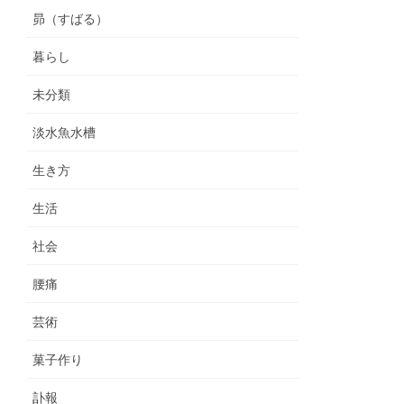
昴（すばる）
暮らし
未分類
淡水魚水槽
生き方
生活
社会
腰痛
芸術
菓子作り
訃報