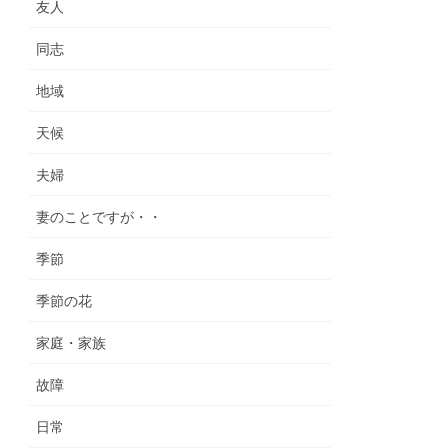
友人
同志
地域
天候
夫婦
妻のことですが・・
季節
季節の花
家庭・家族
故障
日常