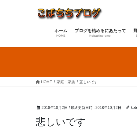
コ
ナ
ン
ビ
テ
ゲ
ン
ー
ホーム
ブログを始めるにあたって
ツ
シ
HOME
Kobatitino-omoi
へ
ョ
ス
ン
キ
に
ッ
移
プ
動
HOME
家庭・家族
悲しいです
2018年10月2日
/ 最終更新日時 :
2018年10月2日
koba
悲しいです