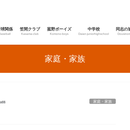
野球関係
笠間クラブ
菰野ボーイズ
中学校
同志の
Baseball
Kasama-club
Komono-boys
Daian‐juniorhighschool
Dousinom
家庭・家族
家庭・家族
titi